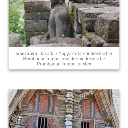
Insel Java:
Jakarta
•
Yogyakarta
•
buddistischer
Borobudur Tempel und der hinduistische
Prambanan Tempelkomlex