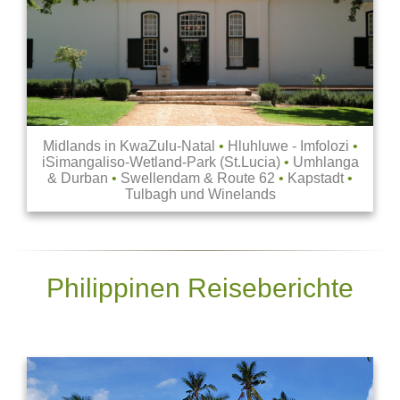
Midlands in KwaZulu-Natal
•
Hluhluwe - Imfolozi
•
iSimangaliso-Wetland-Park (St.Lucia)
•
Umhlanga
& Durban
•
Swellendam & Route 62
•
Kapstadt
•
Tulbagh und Winelands
Philippinen Reiseberichte