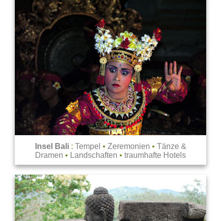
Insel Bali
:
Tempel
•
Zeremonien
•
Tänze &
Dramen
•
Landschaften
•
traumhafte Hotels