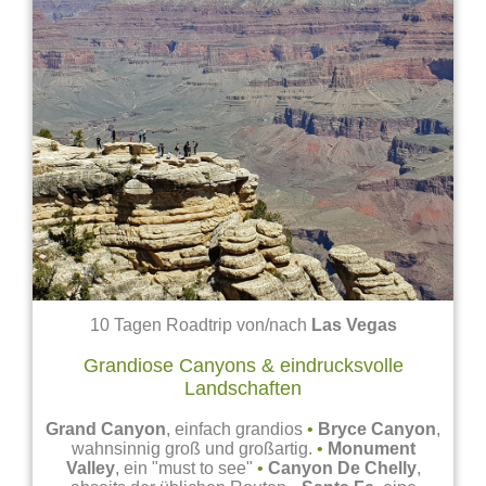
10 Tagen Roadtrip von/nach
Las Vegas
Grandiose Canyons & eindrucksvolle
Landschaften
Grand Canyon
, einfach grandios
•
Bryce Canyon
,
wahnsinnig groß und großartig.
•
Monument
Valley
, ein "must to see"
•
Canyon De Chelly
,