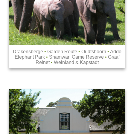
Drakensberge
•
Garden Route
•
Oudtshoorn
•
Addo
Elephant Park
•
Shamwari Game Reserve
•
Graaf
Reinet
•
Weinland & Kapstadt