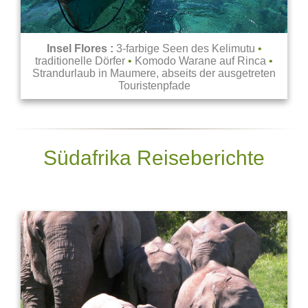
Insel Flores :
3-farbige Seen des Kelimutu
•
traditionelle Dörfer
•
Komodo Warane auf Rinca
•
Strandurlaub in Maumere, abseits der ausgetreten
Touristenpfade
Südafrika Reiseberichte