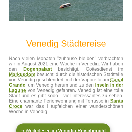
Venedig Städtereise
Nach vielen Monaten "zuhause bleiben" verbrachten
wir in August 2021 eine Woche in Venedig. Wir haben
den
Dogenpalast
besichtigt, Gottesdienst im
Markusdom
besucht, durch die historischen Stadtteile
von Venedig geschlendert, mit der Vaporetto am
Canal
Grande
, um Venedig herum und zu den
Inseln in der
Lagune
von Venedig gefahren. Venedig ist eine tolle
Stadt und es gibt sooo... viel Interessantes zu sehen.
Eine charmante Ferienwohnung mit Terrasse in
Santa
Croce
war das i tüpfelchen einer wunderschönen
Woche in Venedig
➝ Weiterlesen im
Venedig Reisebericht