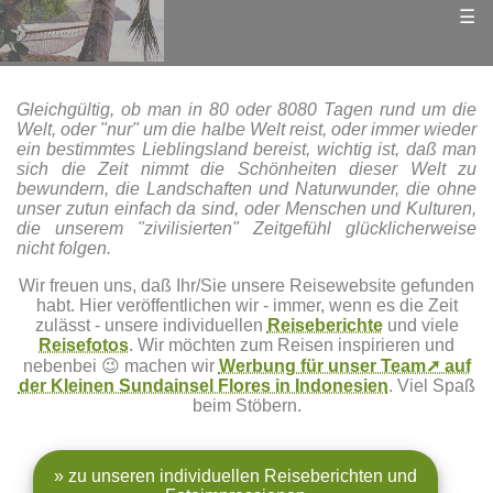
☰
Gleichgültig, ob man in 80 oder 8080 Tagen rund um die
Welt, oder "nur" um die halbe Welt reist, oder immer wieder
ein bestimmtes Lieblingsland bereist, wichtig ist, daß man
sich die Zeit nimmt die Schönheiten dieser Welt zu
bewundern, die Landschaften und Naturwunder, die ohne
unser zutun einfach da sind, oder Menschen und Kulturen,
die unserem "zivilisierten" Zeitgefühl glücklicherweise
nicht folgen.
Wir freuen uns, daß Ihr/Sie unsere Reisewebsite gefunden
habt. Hier veröffentlichen wir - immer, wenn es die Zeit
zulässt - unsere individuellen
Reiseberichte
und viele
Reisefotos
. Wir möchten zum Reisen inspirieren und
nebenbei 😉 machen wir
Werbung für unser Team➚ auf
der Kleinen Sundainsel Flores in Indonesien
. Viel Spaß
beim Stöbern.
» zu unseren individuellen Reiseberichten und