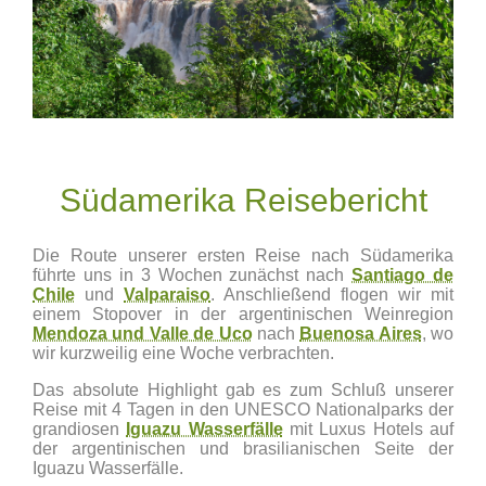
Südamerika Reisebericht
Die Route unserer ersten Reise nach Südamerika
führte uns in 3 Wochen zunächst nach
Santiago de
Chile
und
Valparaiso
. Anschließend flogen wir mit
einem Stopover in der argentinischen Weinregion
Mendoza und Valle de Uco
nach
Buenosa Aires
, wo
wir kurzweilig eine Woche verbrachten.
Das absolute Highlight gab es zum Schluß unserer
Reise mit 4 Tagen in den UNESCO Nationalparks der
grandiosen
Iguazu Wasserfälle
mit Luxus Hotels auf
der argentinischen und brasilianischen Seite der
Iguazu Wasserfälle.