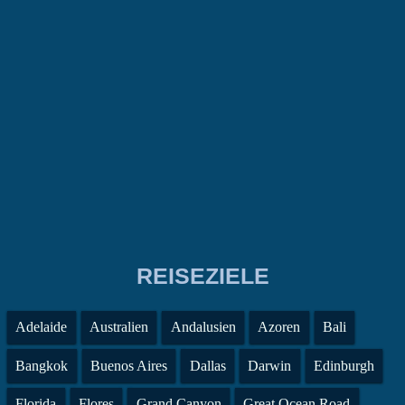
REISEZIELE
Adelaide
Australien
Andalusien
Azoren
Bali
Bangkok
Buenos Aires
Dallas
Darwin
Edinburgh
Florida
Flores
Grand Canyon
Great Ocean Road