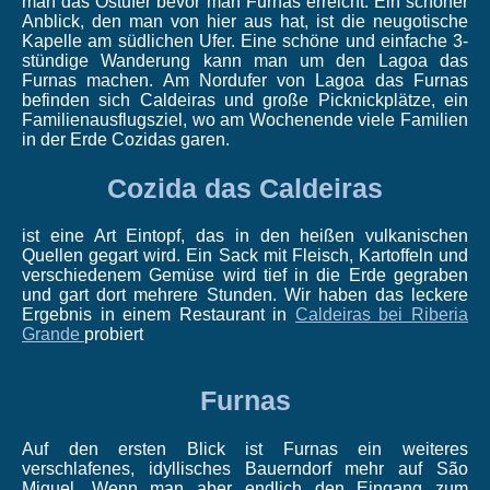
man das Ostufer bevor man Furnas erreicht. Ein schöner
Anblick, den man von hier aus hat, ist die neugotische
Kapelle am südlichen Ufer. Eine schöne und einfache 3-
stündige Wanderung kann man um den Lagoa das
Furnas machen. Am Nordufer von Lagoa das Furnas
befinden sich Caldeiras und große Picknickplätze, ein
Familienausflugsziel, wo am Wochenende viele Familien
in der Erde Cozidas garen.
Cozida das Caldeiras
ist eine Art Eintopf, das in den heißen vulkanischen
Quellen gegart wird. Ein Sack mit Fleisch, Kartoffeln und
verschiedenem Gemüse wird tief in die Erde gegraben
und gart dort mehrere Stunden. Wir haben das leckere
Ergebnis in einem Restaurant in
Caldeiras bei Riberia
Grande
probiert
Furnas
Auf den ersten Blick ist Furnas ein weiteres
verschlafenes, idyllisches Bauerndorf mehr auf São
Miguel. Wenn man aber endlich den Eingang zum