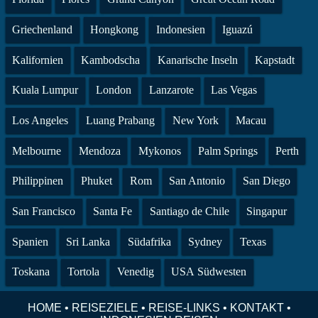
Griechenland
Hongkong
Indonesien
Iguazú
Kalifornien
Kambodscha
Kanarische Inseln
Kapstadt
Kuala Lumpur
London
Lanzarote
Las Vegas
Los Angeles
Luang Prabang
New York
Macau
Melbourne
Mendoza
Mykonos
Palm Springs
Perth
Philippinen
Phuket
Rom
San Antonio
San Diego
San Francisco
Santa Fe
Santiago de Chile
Singapur
Spanien
Sri Lanka
Südafrika
Sydney
Texas
Toskana
Tortola
Venedig
USA Südwesten
HOME
•
REISEZIELE
•
REISE-LINKS
•
KONTAKT
•