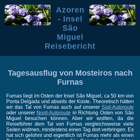
Azoren
- Insel
São
Miguel
Reisebericht
Tagesausflug von Mosteiros nach
Furnas
Furnas liegt im Osten der Insel São Miguel, ca 50 km von
Ponta Delgada und abseits der Küste. Theoretisch hätten
wir das Tal von Furnas auch auf unserer
Süd-Autoroute
oder unserer
Nord-Autoroute
in Richtung Osten von São
Miguel besuchen können. Aber wir wollten, da die
Reiseführer dem Tal von Furnas vergleichsweise viele
Seiten widmen, mindestens einen Tag dort verbringen. Es
hat sich gelohnt und eigentlich ist Furnas mehr als einen