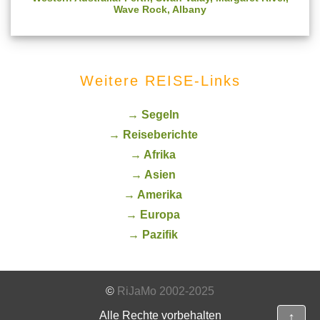
Wave Rock, Albany
Weitere REISE-Links
→ Segeln
→ Reiseberichte
→ Afrika
→ Asien
→ Amerika
→ Europa
→ Pazifik
©
RiJaMo 2002-2025
Alle Rechte vorbehalten
↑